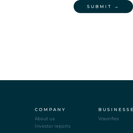
COMPANY
BUSINESS
About us
Visionflex
Investor reports