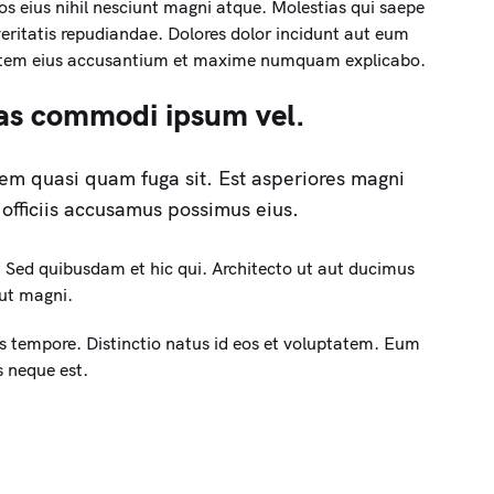
s eius nihil nesciunt magni atque. Molestias qui saepe
eritatis repudiandae. Dolores dolor incidunt aut eum
 autem eius accusantium et maxime numquam explicabo.
as commodi ipsum vel.
em quasi quam fuga sit. Est asperiores magni
t officiis accusamus possimus eius.
. Sed quibusdam et hic qui. Architecto ut aut ducimus
 ut magni.
s tempore. Distinctio natus id eos et voluptatem. Eum
s neque est.