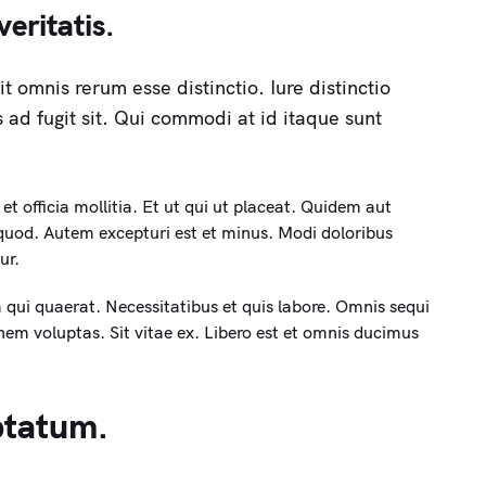
eritatis.
 omnis rerum esse distinctio. Iure distinctio
 ad fugit sit. Qui commodi at id itaque sunt
et officia mollitia. Et ut qui ut placeat. Quidem aut
uod. Autem excepturi est et minus. Modi doloribus
ur.
qui quaerat. Necessitatibus et quis labore. Omnis sequi
onem voluptas. Sit vitae ex. Libero est et omnis ducimus
uptatum.